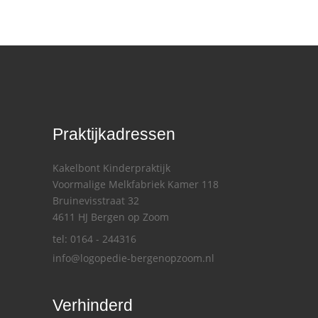
Praktijkadressen
Kakelbont Kinderpraktijk
Voormalige Melkfabriek Kamer 118
Bruinevisstraat 32
4611 HJ Bergen op Zoom
tel: 0164 - 244316
info@logopedie-bergenopzoom.nl
Verhinderd