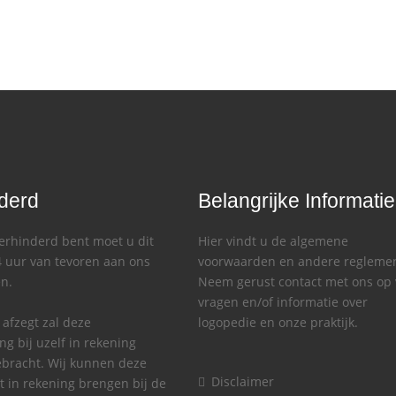
derd
Belangrijke Informatie
verhinderd bent moet u dit
Hier vindt u de algemene
24 uur van tevoren aan ons
voorwaarden en andere regleme
en.
Neem gerust contact met ons op 
vragen en/of informatie over
r afzegt zal deze
logopedie en onze praktijk.
g bij uzelf in rekening
bracht. Wij kunnen deze
Disclaimer
t in rekening brengen bij de