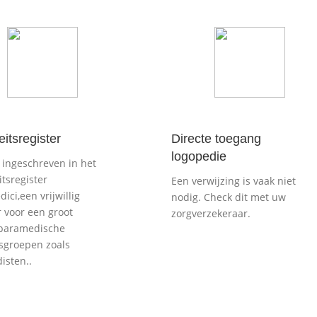
eitsregister
Directe toegang
logopedie
n ingeschreven in het
itsregister
Een verwijzing is vaak niet
ici,een vrijwillig
nodig. Check dit met uw
r voor een groot
zorgverzekeraar.
 paramedische
sgroepen zoals
isten..