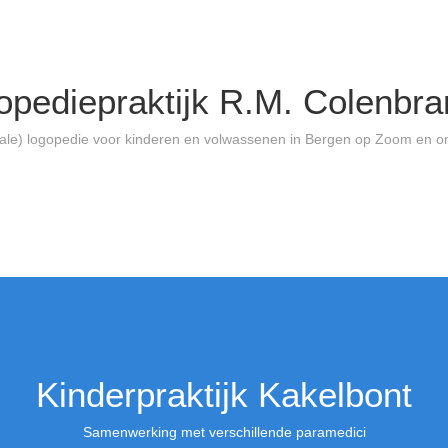
opediepraktijk R.M. Colenbra
ale) logopedie voor kinderen en volwassenen in Bergen op Zoom en 
Kinderpraktijk Kakelbont
Samenwerking met verschillende paramedici