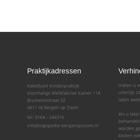
Praktijkadressen
Verhin
Indien u 
Kakelbont Kinderpraktijk
uiterlijk 
Voormalige Melkfabriek Kamer 118
laten wet
Bruinevisstraat 32
4611 HJ Bergen op Zoom
Als u late
tel: 0164 - 244316
behandelin
info@logopedie-bergenopzoom.nl
worden ge
kosten nie