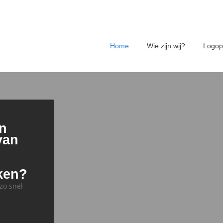
Home
Wie zijn wij?
Logop
en
van
ken?
zo snel