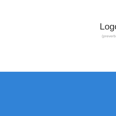
Log
(preverb